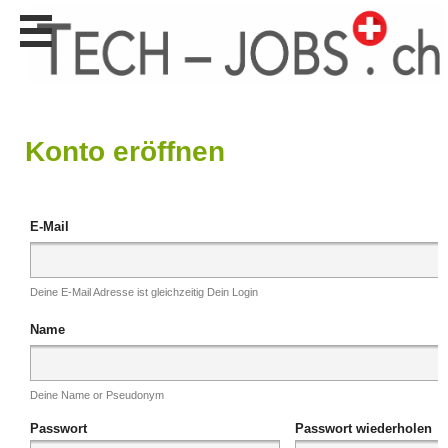
Stellen
finden
Stellen
inserieren
Konto eröffnen
Personalberatungen
Personalberatungen
Tipp's
E-Mail
WERBUNG
publizieren
JOB-
Deine E-Mail Adresse ist gleichzeitig Dein Login
App's
Name
Lehrstellen
finden
Lehrstellen
Deine Name or Pseudonym
gratis
inserieren
Passwort
Passwort wiederholen