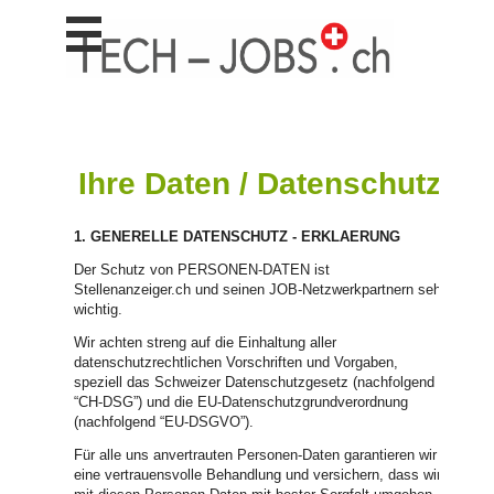
Stellen
finden
Stellen
inserieren
Personalberatungen
Ihre Daten / Datenschutz
Personalberatungen
Tipp's
1. GENERELLE DATENSCHUTZ - ERKLAERUNG
WERBUNG
Der Schutz von PERSONEN-DATEN ist
publizieren
Stellenanzeiger.ch und seinen JOB-Netzwerkpartnern sehr
wichtig.
JOB-
App's
Wir achten streng auf die Einhaltung aller
datenschutzrechtlichen Vorschriften und Vorgaben,
Lehrstellen
speziell das Schweizer Datenschutzgesetz (nachfolgend
finden
“CH-DSG”) und die EU-Datenschutzgrundverordnung
(nachfolgend “EU-DSGVO”).
Lehrstellen
gratis
Für alle uns anvertrauten Personen-Daten garantieren wir
inserieren
eine vertrauensvolle Behandlung und versichern, dass wir