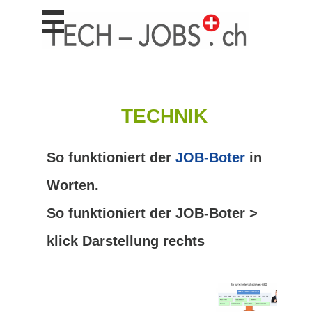
Stellen
finden
Stellen
inserieren
Personalberatungen
TECHNIK
Personalberatungen
Tipp's
So funktioniert der
JOB-Boter
in
WERBUNG
publizieren
Worten.
JOB-
App's
So funktioniert der JOB-Boter >
Lehrstellen
klick Darstellung rechts
finden
Lehrstellen
gratis
inserieren