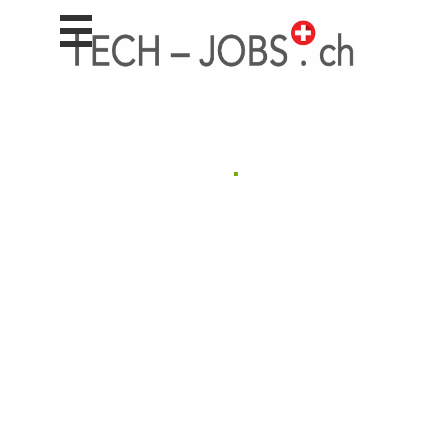
Stellen
finden
Stellen
inserieren
Personalberatungen
.
Personalberatungen
Tipp's
WERBUNG
publizieren
JOB-
App's
Lehrstellen
finden
Lehrstellen
gratis
inserieren